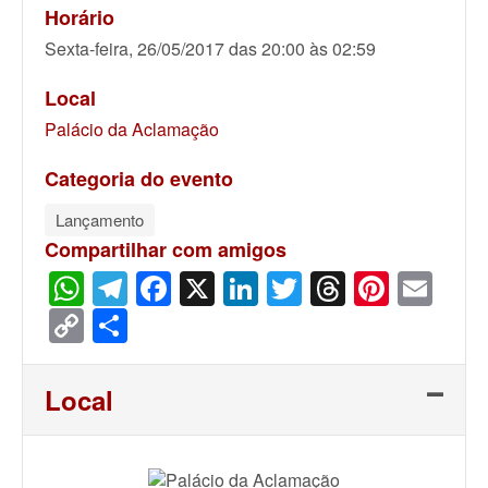
Horário
Sexta-feira, 26/05/2017 das 20:00 às 02:59
Local
Palácio da Aclamação
Categoria do evento
Lançamento
Compartilhar com amigos
WhatsApp
Telegram
Facebook
X
LinkedIn
Twitter
Threads
Pinter
Ema
Copy
Share
Link
Local