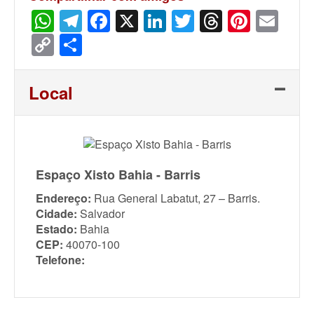
WhatsApp
Telegram
Facebook
X
LinkedIn
Twitter
Threads
Pinter
Ema
Copy
Share
Link
Local
Espaço Xisto Bahia - Barris
Endereço:
Rua General Labatut, 27 – Barris.
Cidade:
Salvador
Estado:
Bahia
CEP:
40070-100
Telefone: