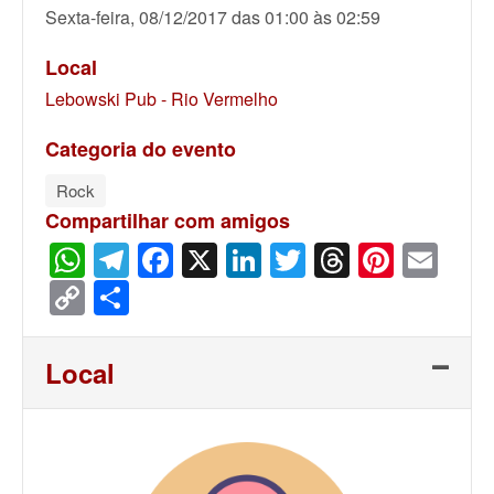
Sexta-feira, 08/12/2017 das 01:00 às 02:59
Local
Lebowski Pub - Rio Vermelho
Categoria do evento
Rock
Compartilhar com amigos
WhatsApp
Telegram
Facebook
X
LinkedIn
Twitter
Threads
Pinter
Ema
Copy
Share
Link
Local