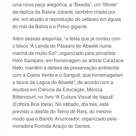
uma nova peça alegórica, a “Baleíta”, um “filhote”
da réplica da Baleia Jubarte, também criada por
ele, em alusão à reprodução do cetáceo em águas
do mar da Bahia e o Polvo gigante.
Além dessas alegorias, “a festa que já contou com
o bloco “A Lenda do Pássaro do Abaeté numa
manhã de muito Sol”, organizado pela jornalista
Helô Sampaio, em homenagem ao artista Calazans
Neto, mantém a defesa da preservação ambiental
com a Cobra Verde e o Sariguê, que homenageiam
a fauna da Lagoa do Abaeté”, de acordo com a
doutora em Ciência da Educação, Mônica
Bittencourt, no livro “A Cultura Visual de Itapuã”
(Editora Boa Ideia). No sábado, dia três, está
previsto o desfile do Terno de Reis, do mesmo
modo que o Bando Anunciador, organizado pela
moradora Ronilda Araújo do Santos.