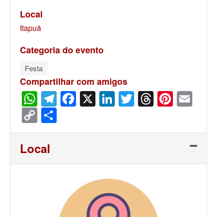
Local
Itapuã
Categoria do evento
Festa
Compartilhar com amigos
WhatsApp
Telegram
Facebook
X
LinkedIn
Twitter
Threads
Pinter
Ema
Copy
Share
Link
Local