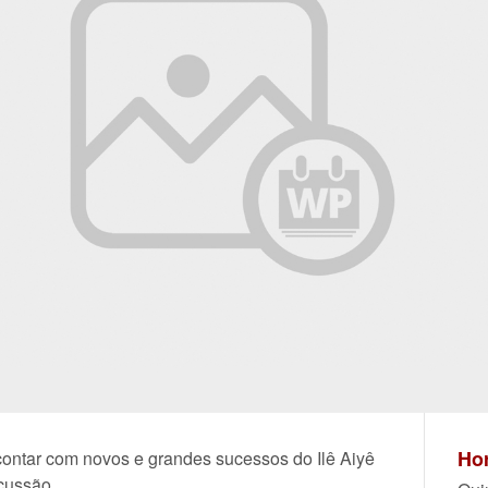
Hor
contar com novos e grandes sucessos do Ilê Aiyê
rcussão.