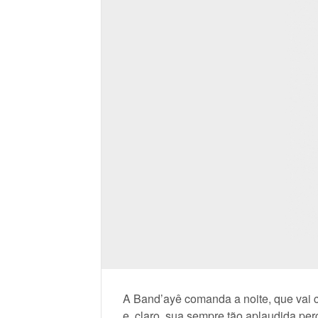
A Band’ayê comanda a noite, que vai 
e, claro, sua sempre tão aplaudida pe