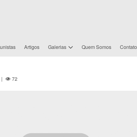
unistas
Artigos
Galerias
Quem Somos
Contat
|
72