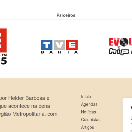
Parceiros
Início
 por Helder Barbosa e
Agendas
 que acontece na cena
Notícias
egião Metropolitana, com
Colunistas
Artigos