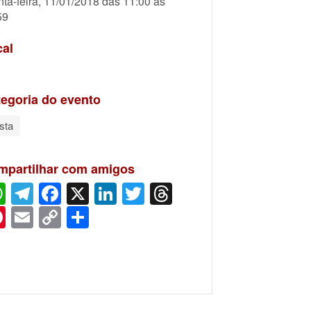
nta-feira, 11/01/2018 das 11:00 às
59
cal
egoria do evento
sta
mpartilhar com amigos
WhatsApp
Telegram
Facebook
X
LinkedIn
Twitter
Threads
Pinterest
Email
Copy
Share
Link