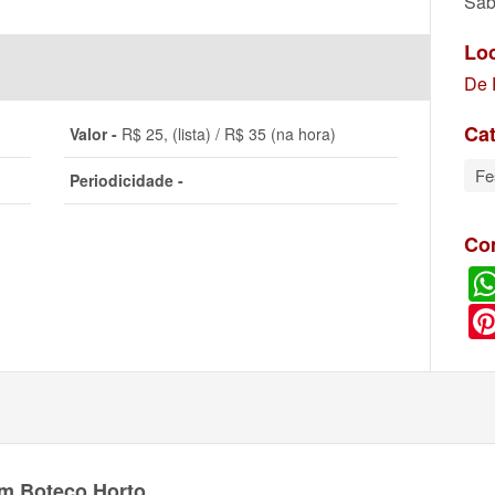
Sáb
Lo
De 
Cat
Valor -
R$ 25, (lista) / R$ 35 (na hora)
Fe
Periodicidade -
Co
m Boteco Horto