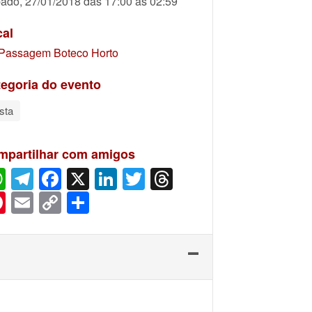
ado, 27/01/2018 das 17:00 às 02:59
cal
Passagem Boteco Horto
egoria do evento
sta
mpartilhar com amigos
WhatsApp
Telegram
Facebook
X
LinkedIn
Twitter
Threads
Pinterest
Email
Copy
Share
Link