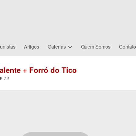
unistas
Artigos
Galerias
Quem Somos
Contat
lente + Forró do Tico
72