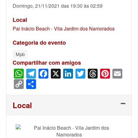
Domingo, 21/11/2021 das 19:30 às 02:59
Local
Pai Inácio Beach - Vila Jardim dos Namorados
Categoria do evento
Mpb
Compartilhar com amigos
WhatsApp
Telegram
Facebook
X
LinkedIn
Twitter
Threads
Pinter
Ema
Copy
Share
Link
Local