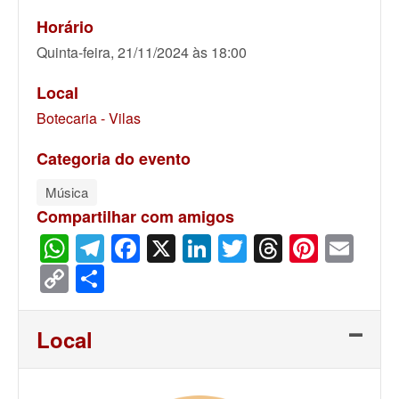
Horário
Quinta-feira, 21/11/2024 às 18:00
Local
Botecaria - Vilas
Categoria do evento
Música
Compartilhar com amigos
WhatsApp
Telegram
Facebook
X
LinkedIn
Twitter
Threads
Pinter
Ema
Copy
Share
Link
Local