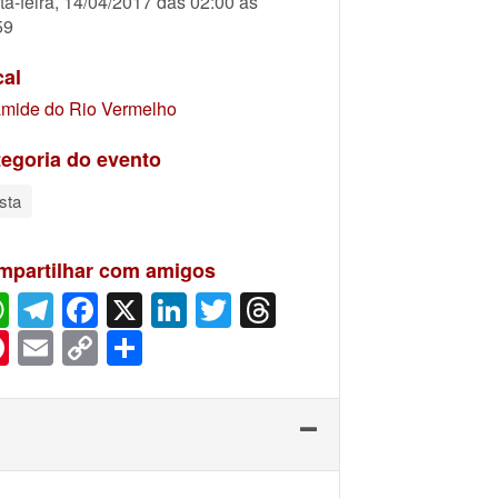
ta-feira, 14/04/2017 das 02:00 às
59
cal
âmide do Rio Vermelho
egoria do evento
sta
mpartilhar com amigos
WhatsApp
Telegram
Facebook
X
LinkedIn
Twitter
Threads
Pinterest
Email
Copy
Share
Link