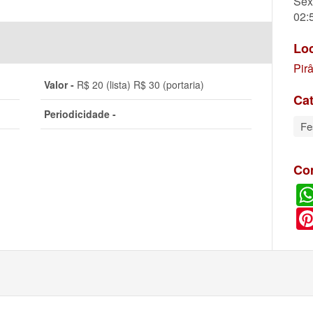
Sex
02:
Lo
Pir
Valor -
R$ 20 (lista) R$ 30 (portaria)
Cat
Periodicidade -
Fe
Co