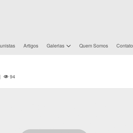
unistas
Artigos
Galerias
Quem Somos
Contat
|
94