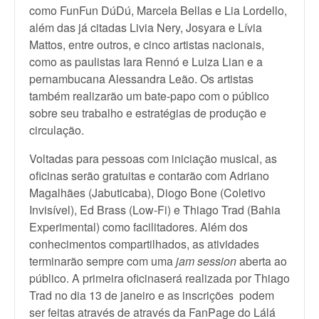
como FunFun DúDú, Marcela Bellas e Lia Lordello,
além das já citadas Livia Nery, Josyara e Lívia
Mattos, entre outros, e cinco artistas nacionais,
como as paulistas Iara Rennó e Luiza Lian e a
pernambucana Alessandra Leão. Os artistas
também realizarão um bate-papo com o público
sobre seu trabalho e estratégias de produção e
circulação.
Voltadas para pessoas com iniciação musical, as
oficinas serão gratuitas e contarão com Adriano
Magalhães (Jabuticaba), Diogo Bone (Coletivo
Invisível), Ed Brass (Low-Fi) e Thiago Trad (Bahia
Experimental) como facilitadores. Além dos
conhecimentos compartilhados, as atividades
terminarão sempre com uma
jam session
aberta ao
público. A primeira oficinaserá realizada por Thiago
Trad no dia 13 de janeiro e as inscrições podem
ser feitas através de através da FanPage do Lálá