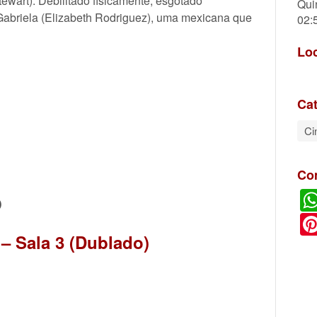
ewart). Debilitado fisicamente, esgotado
Qui
Gabriela (Elizabeth Rodriguez), uma mexicana que
02:
Lo
Cat
Ci
Co
O
 – Sala 3 (Dublado)