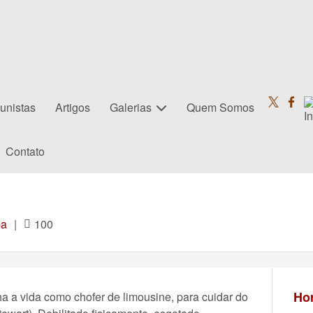
unistas
Artigos
Galerias
Quem Somos
Contato
ma
|
100
Hor
a vida como chofer de limousine, para cuidar do