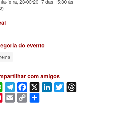
nta-feira, 23/03/2017 das 15:30 às
59
cal
egoria do evento
nema
mpartilhar com amigos
WhatsApp
Telegram
Facebook
X
LinkedIn
Twitter
Threads
Pinterest
Email
Copy
Share
Link