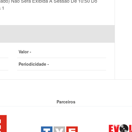
bado) Não Será Exibida A Sessão De 10:50 Do
a 1
Valor -
Periodicidade -
Parceiros