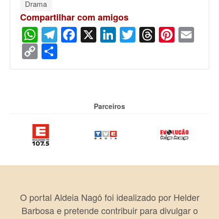
Drama
Compartilhar com amigos
WhatsApp
Telegram
Facebook
X
LinkedIn
Twitter
Threads
Pinter
Ema
Copy
Share
Link
Parceiros
O portal Aldeia Nagô foi idealizado por Helder
Barbosa e pretende contribuir para divulgar o