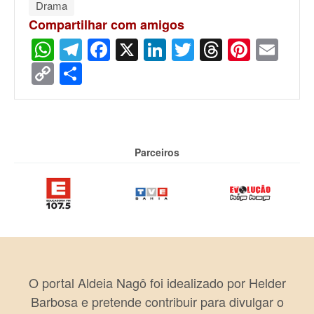
Drama
Compartilhar com amigos
WhatsApp
Telegram
Facebook
X
LinkedIn
Twitter
Threads
Pinter
Ema
Copy
Share
Link
Parceiros
O portal Aldeia Nagô foi idealizado por Helder
Barbosa e pretende contribuir para divulgar o