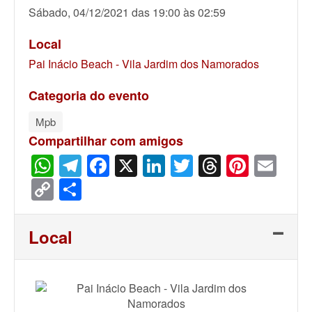
Sábado, 04/12/2021 das 19:00 às 02:59
Local
Pai Inácio Beach - Vila Jardim dos Namorados
Categoria do evento
Mpb
Compartilhar com amigos
WhatsApp
Telegram
Facebook
X
LinkedIn
Twitter
Threads
Pinter
Ema
Copy
Share
Link
Local