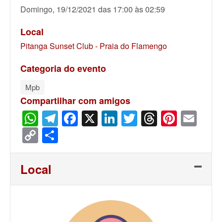
Domingo, 19/12/2021 das 17:00 às 02:59
Local
Pitanga Sunset Club - Praia do Flamengo
Categoria do evento
Mpb
Compartilhar com amigos
WhatsApp
Telegram
Facebook
X
LinkedIn
Twitter
Threads
Pinter
Ema
Copy
Share
Link
Local