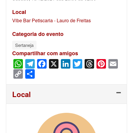
Local
Vibe Bar Petiscaria - Lauro de Freitas
Categoria do evento
Sertaneja
Compartilhar com amigos
WhatsApp
Telegram
Facebook
X
LinkedIn
Twitter
Threads
Pinter
Ema
Copy
Share
Link
Local