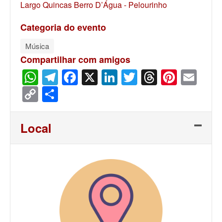
Largo Quincas Berro D’Água - Pelourinho
Categoria do evento
Música
Compartilhar com amigos
WhatsApp
Telegram
Facebook
X
LinkedIn
Twitter
Threads
Pinter
Ema
Copy
Share
Link
Local