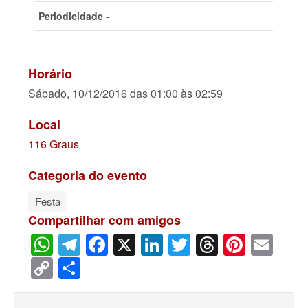
Periodicidade -
Horário
Sábado, 10/12/2016 das 01:00 às 02:59
Local
116 Graus
Categoria do evento
Festa
Compartilhar com amigos
WhatsApp
Telegram
Facebook
X
LinkedIn
Twitter
Threads
Pinter
Ema
Copy
Share
Link