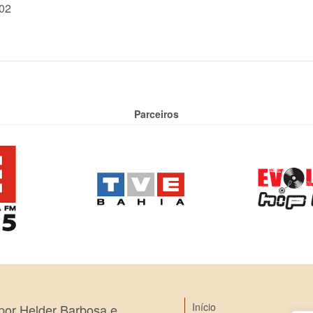
02
Parceiros
Início
 por Helder Barbosa e