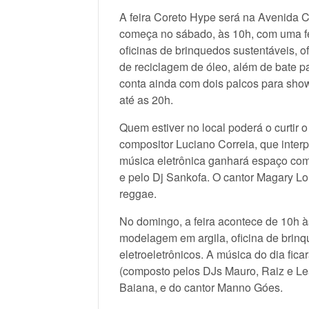
A feira Coreto Hype será na Avenida 
começa no sábado, às 10h, com uma fe
oficinas de brinquedos sustentáveis, o
de reciclagem de óleo, além de bate p
conta ainda com dois palcos para sho
até as 20h.
Quem estiver no local poderá o curtir 
compositor Luciano Correia, que inter
música eletrônica ganhará espaço co
e pelo Dj Sankofa. O cantor Magary L
reggae.
No domingo, a feira acontece de 10h à
modelagem em argila, oficina de brinq
eletroeletrônicos. A música do dia fica
(composto pelos DJs Mauro, Raiz e Lea
Baiana, e do cantor Manno Góes.