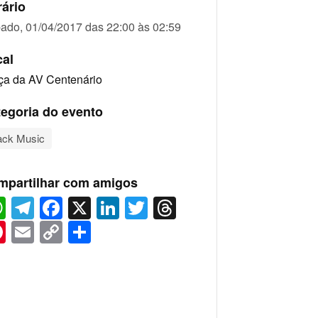
ário
ado, 01/04/2017 das 22:00 às 02:59
cal
ça da AV Centenário
egoria do evento
ack Music
mpartilhar com amigos
WhatsApp
Telegram
Facebook
X
LinkedIn
Twitter
Threads
Pinterest
Email
Copy
Share
Link