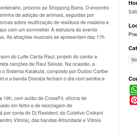
Hor
Centenário, próximo ao Shopping Barra. O encontro
Sáb
irinha de adoção de animais, seguidas por
ficinas sobre reutilização de resíduos de madeira e
Lo
apo com um sommelier. A estrutura do evento
Pra
ws. As atrações musicais se apresentam das 17h
Cat
o som do Lutte Canta Raul, projeto do cantor e
Bl
preta canções de Raul Seixas. Na ocasião, a
m o Sistema Kalakuta, composto por Dudoo Caribe
Co
ord e a banda Diamba fecham o dia com semba e
s 19h, com aulão de CrossFit, oficina de
uedo em feltro e de reciclagem de
rá por conta do Dj Resident, do Coletivo Crokant
ndro Vitrola), das bandas Afrocidade e Vitrola