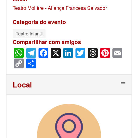
Teatro Molière - Aliança Francesa Salvador
Categoria do evento
Teatro Infantil
Compartilhar com amigos
WhatsApp
Telegram
Facebook
X
LinkedIn
Twitter
Threads
Pinter
Ema
Copy
Share
Link
Local