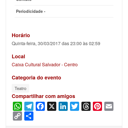
Periodicidade -
Horário
Quinta-feira, 30/03/2017 das 23:00 às 02:59
Local
Caixa Cultural Salvador - Centro
Categoria do evento
Teatro
Compartilhar com amigos
WhatsApp
Telegram
Facebook
X
LinkedIn
Twitter
Threads
Pinter
Ema
Copy
Share
Link