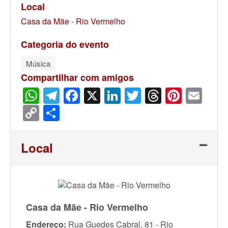
Local
Casa da Mãe - Rio Vermelho
Categoria do evento
Música
Compartilhar com amigos
WhatsApp
Telegram
Facebook
X
LinkedIn
Twitter
Threads
Pinter
Ema
Copy
Share
Link
Local
Casa da Mãe - Rio Vermelho
Endereço:
Rua Guedes Cabral, 81 - Rio