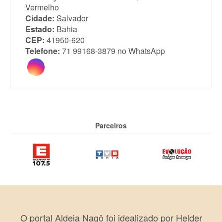
Vermelho
Cidade:
Salvador
Estado:
Bahia
CEP:
41950-620
Telefone:
71 99168-3879 no WhatsApp
Parceiros
O portal Aldeia Nagô foi idealizado por Helder