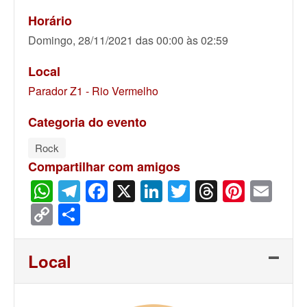
Horário
Domingo, 28/11/2021 das 00:00 às 02:59
Local
Parador Z1 - Rio Vermelho
Categoria do evento
Rock
Compartilhar com amigos
WhatsApp
Telegram
Facebook
X
LinkedIn
Twitter
Threads
Pinter
Ema
Copy
Share
Link
Local