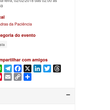
ta-feira, 02/02/2018 das 02:00 às
59
cal
dras da Paciência
egoria do evento
sta
mpartilhar com amigos
WhatsApp
Telegram
Facebook
X
LinkedIn
Twitter
Threads
Pinterest
Email
Copy
Share
Link