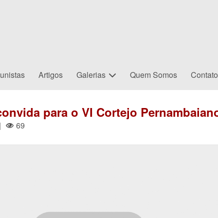
unistas
Artigos
Galerias
Quem Somos
Contat
convida para o VI Cortejo Pernambaian
|
69