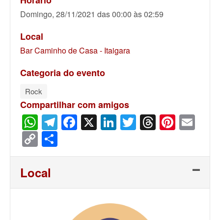
Horário
Domingo, 28/11/2021 das 00:00 às 02:59
Local
Bar Caminho de Casa - Itaigara
Categoria do evento
Rock
Compartilhar com amigos
WhatsApp
Telegram
Facebook
X
LinkedIn
Twitter
Threads
Pinter
Ema
Copy
Share
Link
Local