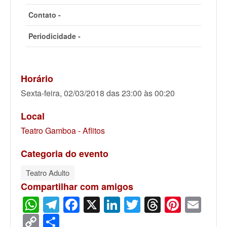
Contato -
Periodicidade -
Horário
Sexta-feira, 02/03/2018 das 23:00 às 00:20
Local
Teatro Gamboa - Aflitos
Categoria do evento
Teatro Adulto
Compartilhar com amigos
WhatsApp
Telegram
Facebook
X
LinkedIn
Twitter
Threads
Pinter
Ema
Copy
Share