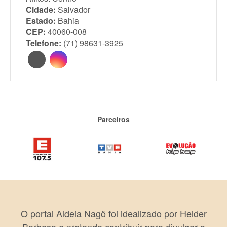
Cidade:
Salvador
Estado:
Bahia
CEP:
40060-008
Telefone:
(71) 98631-3925
Parceiros
O portal Aldeia Nagô foi idealizado por Helder
Barbosa e pretende contribuir para divulgar o