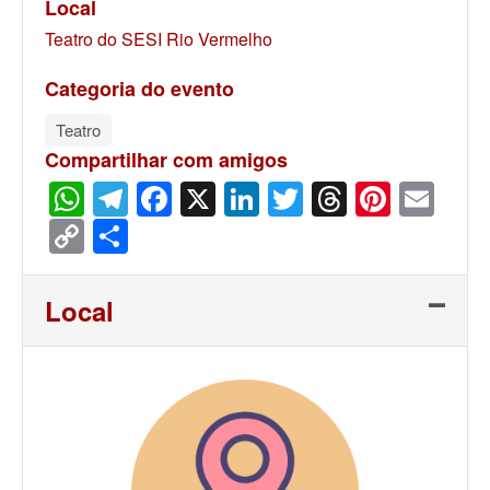
Local
Teatro do SESI Rio Vermelho
Categoria do evento
Teatro
Compartilhar com amigos
WhatsApp
Telegram
Facebook
X
LinkedIn
Twitter
Threads
Pinter
Ema
Copy
Share
Link
Local