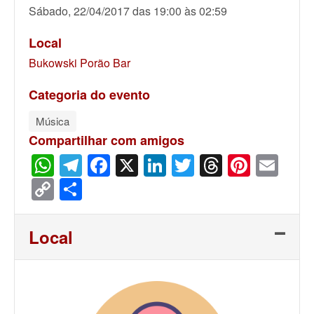
Sábado, 22/04/2017 das 19:00 às 02:59
Local
Bukowski Porão Bar
Categoria do evento
Música
Compartilhar com amigos
WhatsApp
Telegram
Facebook
X
LinkedIn
Twitter
Threads
Pinter
Ema
Copy
Share
Link
Local