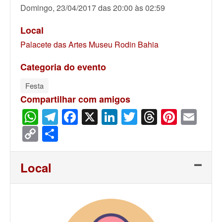
Domingo, 23/04/2017 das 20:00 às 02:59
Local
Palacete das Artes Museu Rodin Bahia
Categoria do evento
Festa
Compartilhar com amigos
WhatsApp
Telegram
Facebook
X
LinkedIn
Twitter
Threads
Pinter
Ema
Copy
Share
Link
Local