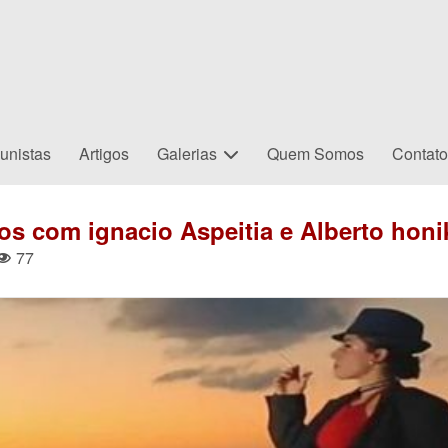
unistas
Artigos
Galerias
Quem Somos
Contat
s com ignacio Aspeitia e Alberto honi
77