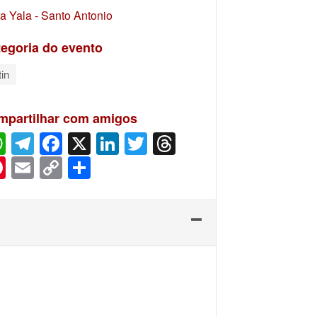
a Yala - Santo Antonio
egoria do evento
tin
mpartilhar com amigos
WhatsApp
Telegram
Facebook
X
LinkedIn
Twitter
Threads
Pinterest
Email
Copy
Share
Link