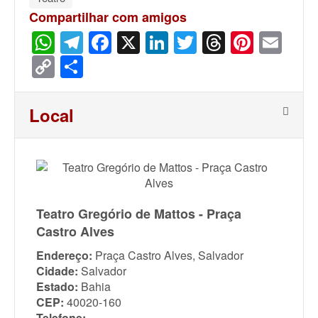
Compartilhar com amigos
WhatsApp
Telegram
Facebook
X
LinkedIn
Twitter
Threads
Pinter
Ema
Copy
Share
Link
Local
Teatro Gregório de Mattos - Praça
Castro Alves
Endereço:
Praça Castro Alves, Salvador
Cidade:
Salvador
Estado:
Bahia
CEP:
40020-160
Telefone: