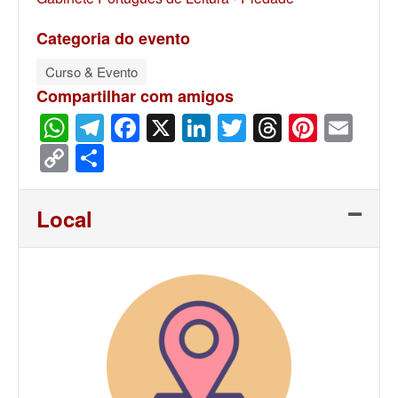
Categoria do evento
Curso & Evento
Compartilhar com amigos
WhatsApp
Telegram
Facebook
X
LinkedIn
Twitter
Threads
Pinter
Ema
Copy
Share
Link
Local