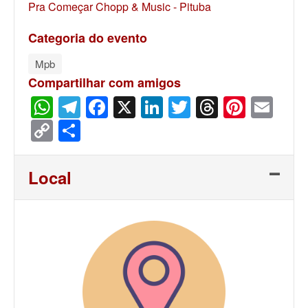
Pra Começar Chopp & Music - Pituba
Categoria do evento
Mpb
Compartilhar com amigos
WhatsApp
Telegram
Facebook
X
LinkedIn
Twitter
Threads
Pinter
Ema
Copy
Share
Link
Local