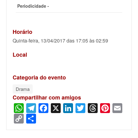
Periodicidade -
Horário
Quinta-feira, 13/04/2017 das 17:05 às 02:59
Local
Categoria do evento
Drama
Compartilhar com amigos
WhatsApp
Telegram
Facebook
X
LinkedIn
Twitter
Threads
Pinter
Ema
Copy
Share
Link