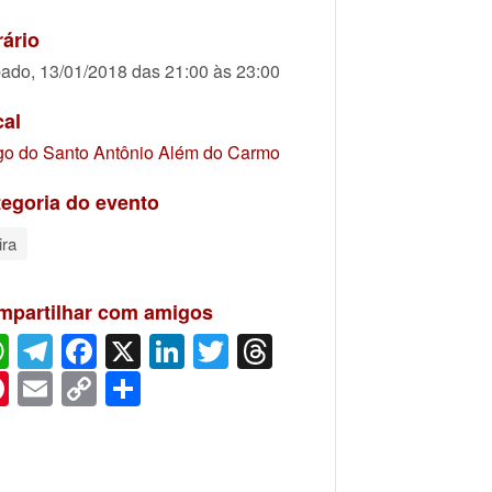
ário
ado, 13/01/2018 das 21:00 às 23:00
cal
go do Santo Antônio Além do Carmo
egoria do evento
ira
mpartilhar com amigos
WhatsApp
Telegram
Facebook
X
LinkedIn
Twitter
Threads
Pinterest
Email
Copy
Share
Link