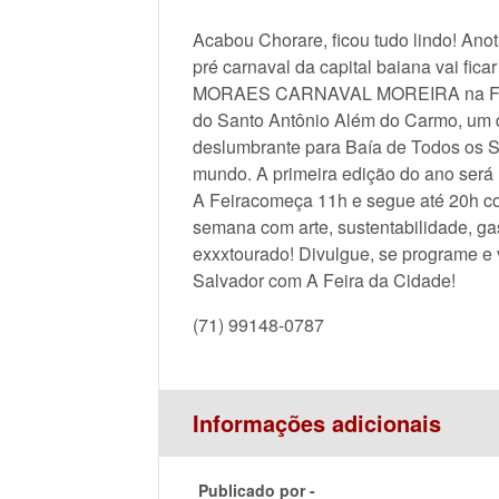
Acabou Chorare, ficou tudo lindo! An
pré carnaval da capital baiana vai fic
MORAES CARNAVAL MOREIRA na Feira 
do Santo Antônio Além do Carmo, um d
deslumbrante para Baía de Todos os Sa
mundo. A primeira edição do ano será 
A Feiracomeça 11h e segue até 20h c
semana com arte, sustentabilidade, gas
exxxtourado! Divulgue, se programe e
Salvador com A Feira da Cidade!
(71) 99148-0787
Informações adicionais
Publicado por -