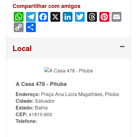
Compartilhar com amigos
WhatsApp
Telegram
Facebook
X
LinkedIn
Twitter
Threads
Pinter
Ema
Copy
Share
Link
Local
A Casa 478 - Pituba
Endereço:
Praça Ana Lúcia Magalhães, Pituba
Cidade:
Salvador
Estado:
Bahia
CEP:
41810-800
Telefone: