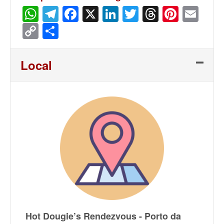
WhatsApp
Telegram
Facebook
X
LinkedIn
Twitter
Threads
Pinter
Ema
Copy
Share
Link
Local
Hot Dougie’s Rendezvous - Porto da