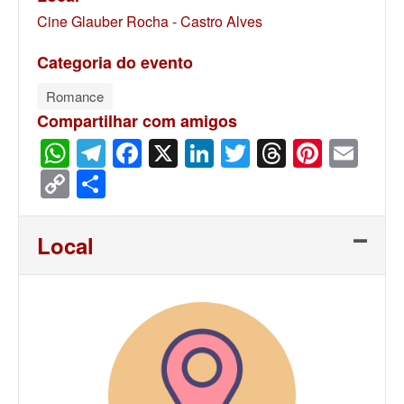
Cine Glauber Rocha - Castro Alves
Categoria do evento
Romance
Compartilhar com amigos
WhatsApp
Telegram
Facebook
X
LinkedIn
Twitter
Threads
Pinter
Ema
Copy
Share
Link
Local