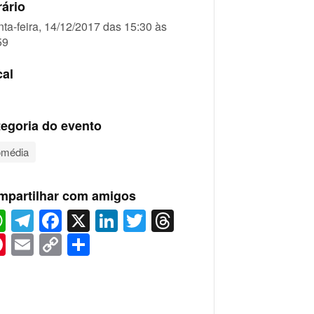
ário
nta-feira, 14/12/2017 das 15:30 às
59
cal
egoria do evento
média
mpartilhar com amigos
WhatsApp
Telegram
Facebook
X
LinkedIn
Twitter
Threads
Pinterest
Email
Copy
Share
Link