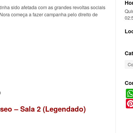
Hor
 tinha sido afetada com as grandes revoltas sociais
Qui
 Nora começa a fazer campanha pelo direito de
02:
Lo
Cat
Co
Co
O
aseo – Sala 2 (Legendado)