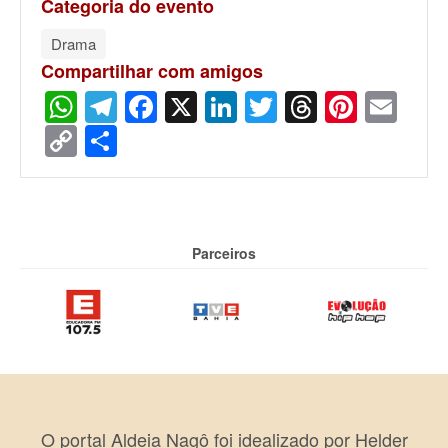
Categoria do evento
Drama
Compartilhar com amigos
WhatsApp
Telegram
Facebook
X
LinkedIn
Twitter
Threads
Pinter
Ema
Copy
Share
Link
Parceiros
O portal Aldeia Nagô foi idealizado por Helder