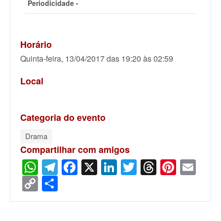
Periodicidade -
Horário
Quinta-feira, 13/04/2017 das 19:20 às 02:59
Local
Categoria do evento
Drama
Compartilhar com amigos
WhatsApp
Telegram
Facebook
X
LinkedIn
Twitter
Threads
Pinter
Ema
Copy
Share
Link