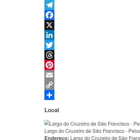
WhatsApp
Telegram
Facebook
X
LinkedIn
Twitter
Threads
Pinterest
Email
Copy
Link
Share
Local
Largo do Cruzeiro de São Francisco - Pelo
Endereço:
Largo do Cruzeiro de São Franc