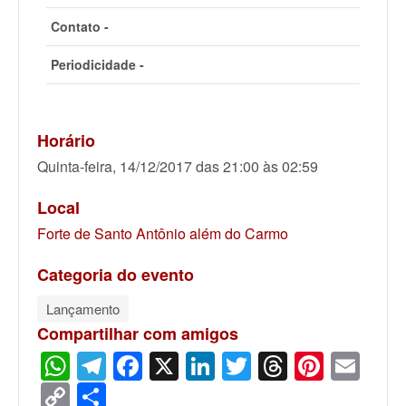
Contato -
Periodicidade -
Horário
Quinta-feira, 14/12/2017 das 21:00 às 02:59
Local
Forte de Santo Antônio além do Carmo
Categoria do evento
Lançamento
Compartilhar com amigos
WhatsApp
Telegram
Facebook
X
LinkedIn
Twitter
Threads
Pinter
Ema
Copy
Share