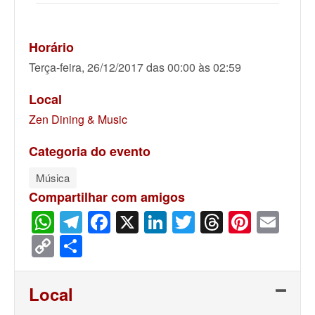
Horário
Terça-feira, 26/12/2017 das 00:00 às 02:59
Local
Zen Dining & Music
Categoria do evento
Música
Compartilhar com amigos
WhatsApp
Telegram
Facebook
X
LinkedIn
Twitter
Threads
Pinter
Ema
Copy
Share
Link
Local