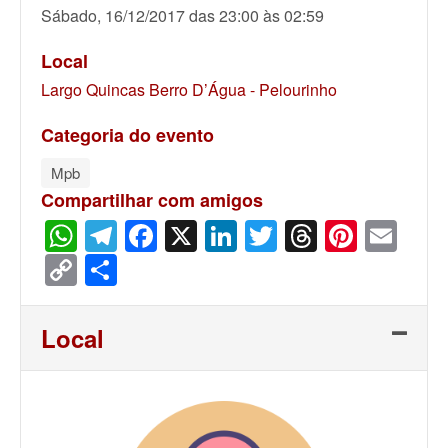
Sábado, 16/12/2017 das 23:00 às 02:59
Local
Largo Quincas Berro D’Água - Pelourinho
Categoria do evento
Mpb
Compartilhar com amigos
WhatsApp
Telegram
Facebook
X
LinkedIn
Twitter
Threads
Pinter
Ema
Copy
Share
Link
Local