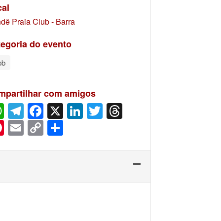
cal
dê Praia Club - Barra
egoria do evento
pb
mpartilhar com amigos
WhatsApp
Telegram
Facebook
X
LinkedIn
Twitter
Threads
Pinterest
Email
Copy
Share
Link