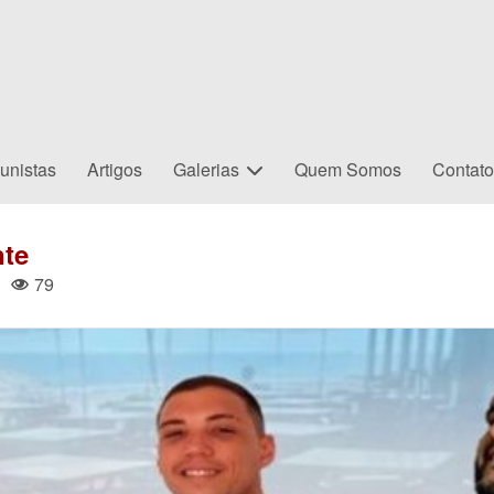
unistas
Artigos
Galerias
Quem Somos
Contat
nte
79