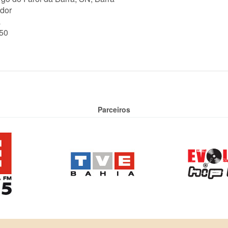
dor
a
50
Parceiros