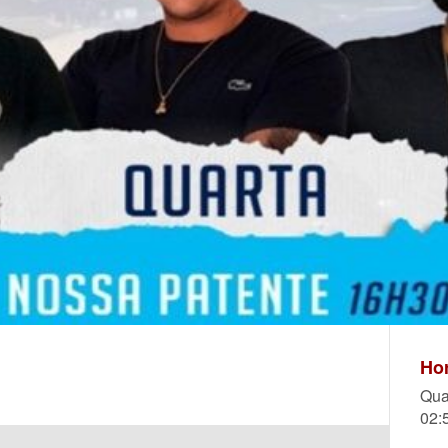
Hor
Qua
02: