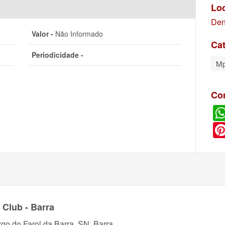
Lo
Den
Valor -
Não Informado
Cat
Periodicidade -
M
Co
 Club - Barra
rgo do Farol da Barra, SN, Barra