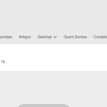
unistas
Artigos
Galerias
Quem Somos
Contat
76