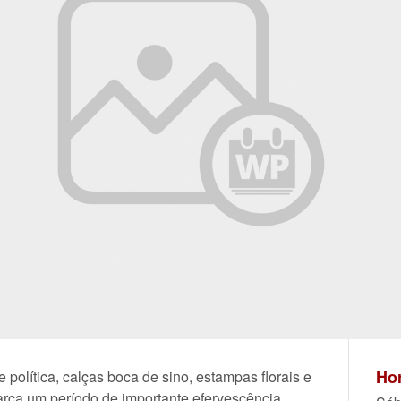
Hor
 política, calças boca de sino, estampas florais e
arca um período de importante efervescência