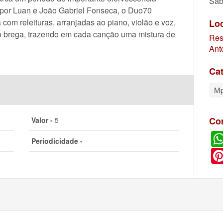
Sáb
o por Luan e João Gabriel Fonseca, o Duo70
 com releituras, arranjadas ao piano, violão e voz,
Lo
o brega, trazendo em cada canção uma mistura de
Res
Ant
Cat
M
Co
Valor -
5
Periodicidade -