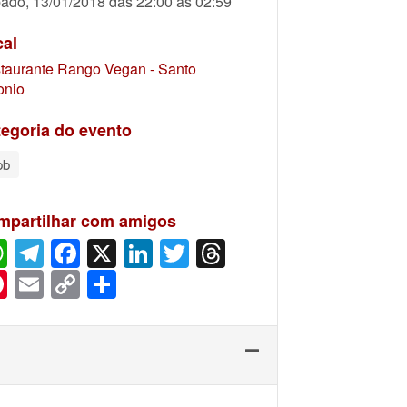
ado, 13/01/2018 das 22:00 às 02:59
cal
taurante Rango Vegan - Santo
onio
egoria do evento
pb
mpartilhar com amigos
WhatsApp
Telegram
Facebook
X
LinkedIn
Twitter
Threads
Pinterest
Email
Copy
Share
Link