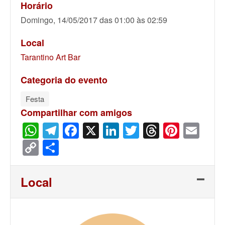
Horário
Domingo, 14/05/2017 das 01:00 às 02:59
Local
Tarantino Art Bar
Categoria do evento
Festa
Compartilhar com amigos
WhatsApp
Telegram
Facebook
X
LinkedIn
Twitter
Threads
Pinter
Ema
Copy
Share
Link
Local