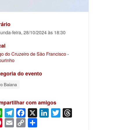
ário
unda-feira, 28/10/2024 às 18:30
cal
go do Cruzeiro de São Francisco -
ourinho
egoria do evento
ro Baiana
mpartilhar com amigos
WhatsApp
Telegram
Facebook
X
LinkedIn
Twitter
Threads
Pinterest
Email
Copy
Share