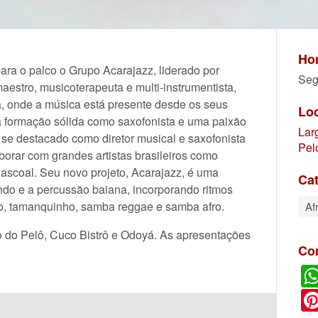
Hor
para o palco o Grupo Acarajazz, liderado por
Seg
aestro, musicoterapeuta e multi-instrumentista,
ca, onde a música está presente desde os seus
Lo
 formação sólida como saxofonista e uma paixão
Lar
se destacado como diretor musical e saxofonista
Pel
orar com grandes artistas brasileiros como
scoal. Seu novo projeto, Acarajazz, é uma
Cat
ndo e a percussão baiana, incorporando ritmos
ro, tamanquinho, samba reggae e samba afro.
Af
o do Pelô, Cuco Bistrô e Odoyá. As apresentações
Co