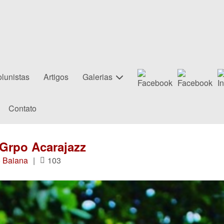
lunistas
Artigos
Galerias
Contato
 Grpo Acarajazz
o Baiana
|
103