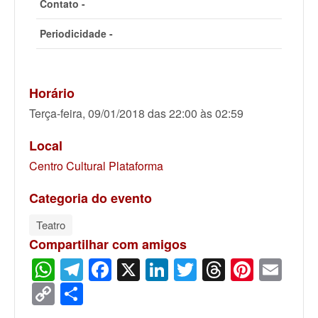
Contato -
Periodicidade -
Horário
Terça-feira, 09/01/2018 das 22:00 às 02:59
Local
Centro Cultural Plataforma
Categoria do evento
Teatro
Compartilhar com amigos
WhatsApp
Telegram
Facebook
X
LinkedIn
Twitter
Threads
Pinter
Ema
Copy
Share
Link